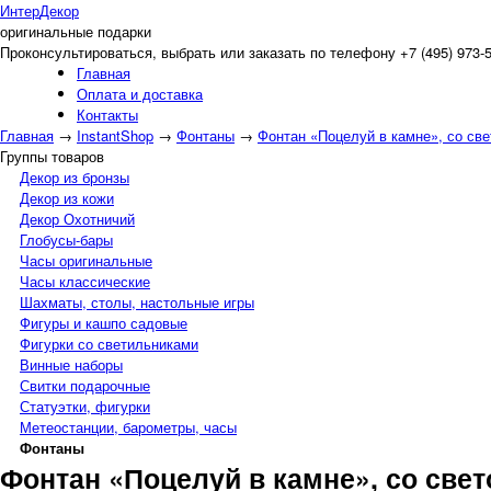
Интер
Декор
оригинальные подарки
Проконсультироваться, выбрать или заказать по телефону +7 (495) 973-
Главная
Оплата и доставка
Контакты
Главная
→
InstantShop
→
Фонтаны
→
Фонтан «Поцелуй в камне», со св
Группы товаров
Декор из бронзы
Декор из кожи
Декор Охотничий
Глобусы-бары
Часы оригинальные
Часы классические
Шахматы, столы, настольные игры
Фигуры и кашпо садовые
Фигурки со светильниками
Винные наборы
Свитки подарочные
Статуэтки, фигурки
Метеостанции, барометры, часы
Фонтаны
Фонтан «Поцелуй в камне», со све