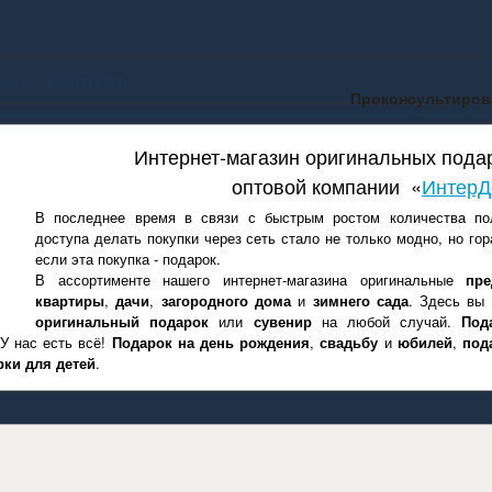
вка
Контакты
Проконсультирова
Интернет-магазин оригинальных пода
оптовой компании «
ИнтерД
В последнее время в связи с быстрым ростом количества пол
доступа делать покупки через сеть стало не только модно, но гор
если эта покупка - подарок.
В ассортименте нашего интернет-магазина оригинальные
пр
квартиры
,
дачи
,
загородного дома
и
зимнего сада
. Здесь вы
оригинальный подарок
или
сувенир
на любой случай.
Под
 У нас есть всё!
Подарок на день рождения
,
свадьбу
и
юбилей
,
под
рки для детей
.