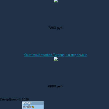
7203 руб.
Охотничий трофей Тигрица, на медальоне
6688 руб.
ИнтерДекор © 2026