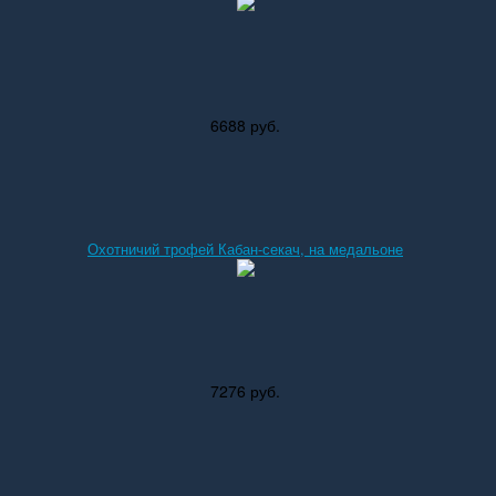
6688 руб.
Охотничий трофей Кабан-секач, на медальоне
7276 руб.