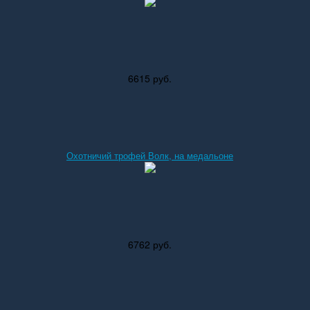
6615 руб.
Охотничий трофей Волк, на медальоне
6762 руб.