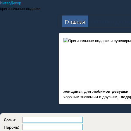
Интер
Декор
оригинальные подарки
Главная
Оплата и доста
женщины
, для
любимой девушки
.
хорошим знакомым и друзьям,
пода
Логин:
Пароль: