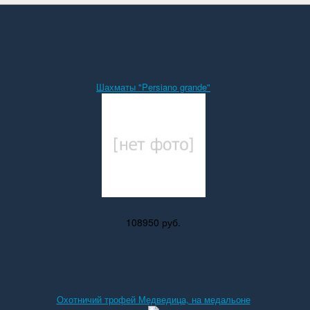
Шахматы "Persiano grande"
108950 руб.
Охотничий трофей Медведица, на медальоне