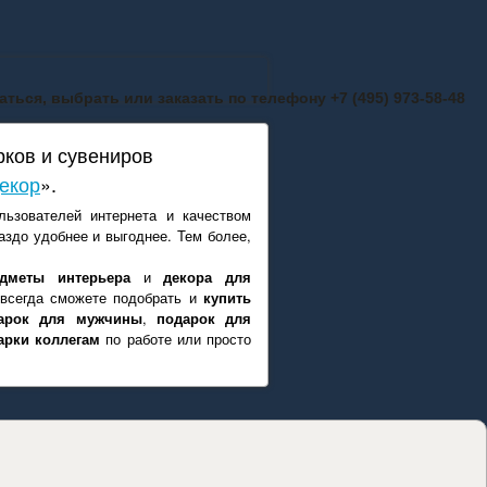
ться, выбрать или заказать по телефону +7 (495) 973-58-48
рков и сувениров
екор
».
ьзователей интернета и качеством
аздо удобнее и выгоднее. Тем более,
едметы интерьера
и
декора для
 всегда сможете подобрать и
купить
арок для мужчины
,
подарок для
арки коллегам
по работе или просто