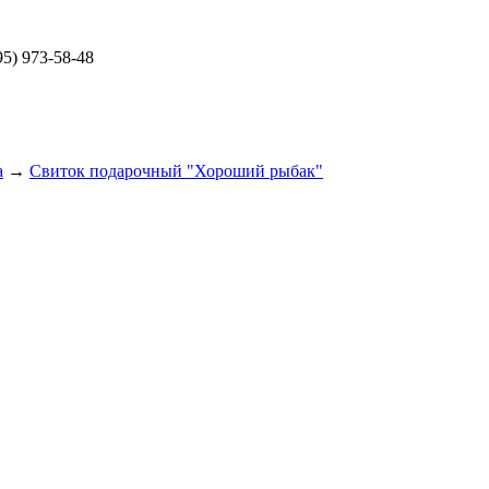
5) 973-58-48
а
→
Свиток подарочный "Хороший рыбак"