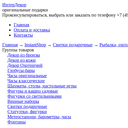
Интер
Декор
оригинальные подарки
Проконсультироваться, выбрать или заказать по телефону +7 (49
Главная
Оплата и доставка
Контакты
Главная
→
InstantShop
→
Свитки подарочные
→
Рыбалка, охот
Группы товаров
Декор из бронзы
Декор из кожи
Декор Охотничий
Глобусы-бары
Часы оригинальные
Часы классические
Шахматы, столы, настольные игры
Фигуры и кашпо садовые
Фигурки со светильниками
Винные наборы
Свитки подарочные
Статуэтки, фигурки
Метеостанции, барометры, часы
Фонтаны