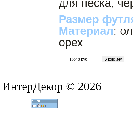
для песка, че
Размер футл
Материал
: о
орех
13848 руб.
ИнтерДекор © 2026