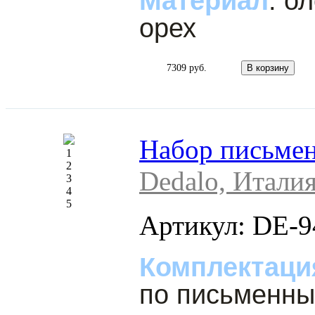
Материал
: о
орех
7309 руб.
Набор письмен
1
2
Dedalo, Итали
3
4
5
Артикул: DE-9
Комплектаци
по письменны