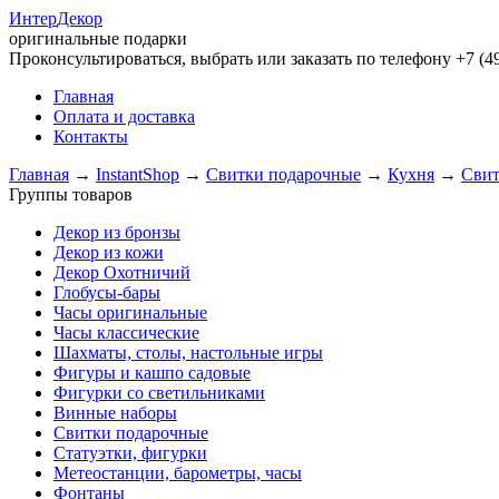
Интер
Декор
оригинальные подарки
Проконсультироваться, выбрать или заказать по телефону +7 (49
Главная
Оплата и доставка
Контакты
Главная
→
InstantShop
→
Свитки подарочные
→
Кухня
→
Свит
Группы товаров
Декор из бронзы
Декор из кожи
Декор Охотничий
Глобусы-бары
Часы оригинальные
Часы классические
Шахматы, столы, настольные игры
Фигуры и кашпо садовые
Фигурки со светильниками
Винные наборы
Свитки подарочные
Статуэтки, фигурки
Метеостанции, барометры, часы
Фонтаны