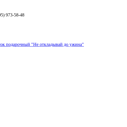
5) 973-58-48
ок подарочный "Не откладывай до ужина"