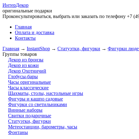
Интер
Декор
оригинальные подарки
Проконсультироваться, выбрать или заказать по телефону +7 (49
Главная
Оплата и доставка
Контакты
Главная
→
InstantShop
→
Статуэтки, фигурки
→
Фигурки люде
Группы товаров
Декор из бронзы
Декор из кожи
Декор Охотничий
Глобусы-бары
Часы оригинальные
Часы классические
Шахматы, столы, настольные игры
Фигуры и кашпо садовые
Фигурки со светильниками
Винные наборы
Свитки подарочные
Статуэтки, фигурки
Метеостанции, барометры, часы
Фонтаны