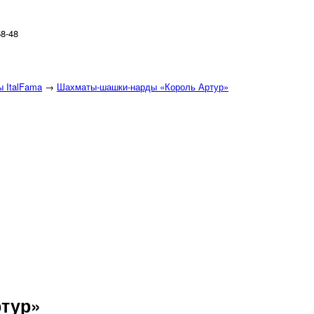
58-48
 ItalFama
→
Шахматы-шашки-нарды «Король Артур»
тур»