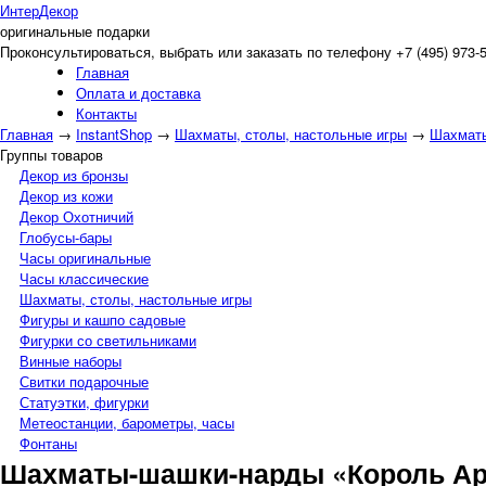
Интер
Декор
оригинальные подарки
Проконсультироваться, выбрать или заказать по телефону +7 (495) 973-
Главная
Оплата и доставка
Контакты
Главная
→
InstantShop
→
Шахматы, столы, настольные игры
→
Шахматы
Группы товаров
Декор из бронзы
Декор из кожи
Декор Охотничий
Глобусы-бары
Часы оригинальные
Часы классические
Шахматы, столы, настольные игры
Фигуры и кашпо садовые
Фигурки со светильниками
Винные наборы
Свитки подарочные
Статуэтки, фигурки
Метеостанции, барометры, часы
Фонтаны
Шахматы-шашки-нарды «Король Ар