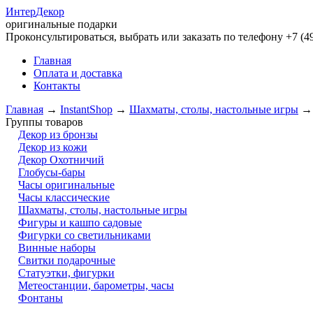
Интер
Декор
оригинальные подарки
Проконсультироваться, выбрать или заказать по телефону +7 (49
Главная
Оплата и доставка
Контакты
Главная
→
InstantShop
→
Шахматы, столы, настольные игры
Группы товаров
Декор из бронзы
Декор из кожи
Декор Охотничий
Глобусы-бары
Часы оригинальные
Часы классические
Шахматы, столы, настольные игры
Фигуры и кашпо садовые
Фигурки со светильниками
Винные наборы
Свитки подарочные
Статуэтки, фигурки
Метеостанции, барометры, часы
Фонтаны