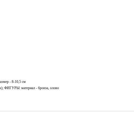
змер - 8-10,5 см
х); ФИГУРЫ: материал - бронза, олово