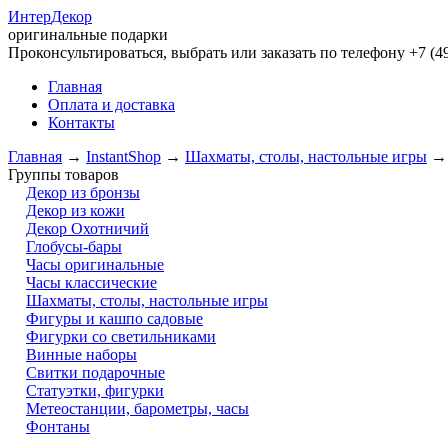
Интер
Декор
оригинальные подарки
Проконсультироваться, выбрать или заказать по телефону +7 (49
Главная
Оплата и доставка
Контакты
Главная
→
InstantShop
→
Шахматы, столы, настольные игры
Группы товаров
Декор из бронзы
Декор из кожи
Декор Охотничий
Глобусы-бары
Часы оригинальные
Часы классические
Шахматы, столы, настольные игры
Фигуры и кашпо садовые
Фигурки со светильниками
Винные наборы
Свитки подарочные
Статуэтки, фигурки
Метеостанции, барометры, часы
Фонтаны