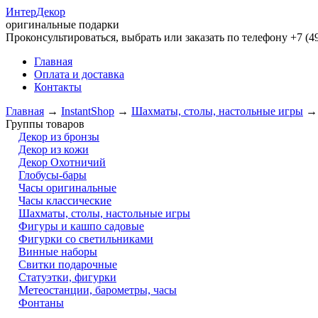
Интер
Декор
оригинальные подарки
Проконсультироваться, выбрать или заказать по телефону +7 (49
Главная
Оплата и доставка
Контакты
Главная
→
InstantShop
→
Шахматы, столы, настольные игры
Группы товаров
Декор из бронзы
Декор из кожи
Декор Охотничий
Глобусы-бары
Часы оригинальные
Часы классические
Шахматы, столы, настольные игры
Фигуры и кашпо садовые
Фигурки со светильниками
Винные наборы
Свитки подарочные
Статуэтки, фигурки
Метеостанции, барометры, часы
Фонтаны