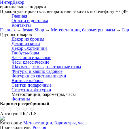
Интер
Декор
оригинальные подарки
Проконсультироваться, выбрать или заказать по телефону +7 (495
Главная
Оплата и доставка
Контакты
Главная
→
InstantShop
→
Метеостанции, барометры, часы
→
Бар
Группы товаров
Декор из бронзы
Декор из кожи
Декор Охотничий
Глобусы-бары
Часы оригинальные
Часы классические
Шахматы, столы, настольные игры
Фигуры и кашпо садовые
Фигурки со светильниками
Винные наборы
Свитки подарочные
Статуэтки, фигурки
Метеостанции, барометры, часы
Фонтаны
Барометр серебрянный
Артикул: ПБ-1/1-S
Категории:
Метеостанции, барометры, часы
Производитель:
Россия