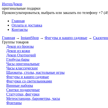
Интер
Декор
оригинальные подарки
Проконсультироваться, выбрать или заказать по телефону +7 (49
Главная
Оплата и доставка
Контакты
Главная
→
InstantShop
→
Фигуры и кашпо садовые
→
Сказочн
Группы товаров
Декор из бронзы
Декор из кожи
Декор Охотничий
Глобусы-бары
Часы оригинальные
Часы классические
Шахматы, столы, настольные игры
Фигуры и кашпо садовые
Фигурки со светильниками
Винные наборы
Свитки подарочные
Статуэтки, фигурки
Метеостанции, барометры, часы
Фонтаны