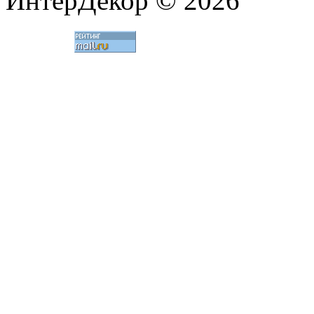
ИнтерДекор © 2026