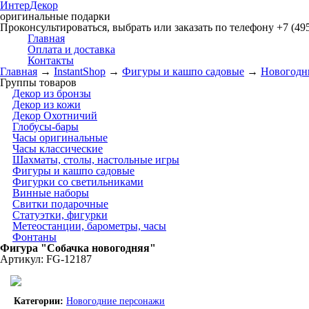
Интер
Декор
оригинальные подарки
Проконсультироваться, выбрать или заказать по телефону +7 (495
Главная
Оплата и доставка
Контакты
Главная
→
InstantShop
→
Фигуры и кашпо садовые
→
Новогодн
Группы товаров
Декор из бронзы
Декор из кожи
Декор Охотничий
Глобусы-бары
Часы оригинальные
Часы классические
Шахматы, столы, настольные игры
Фигуры и кашпо садовые
Фигурки со светильниками
Винные наборы
Свитки подарочные
Статуэтки, фигурки
Метеостанции, барометры, часы
Фонтаны
Фигура "Собачка новогодняя"
Артикул: FG-12187
Категории:
Новогодние персонажи