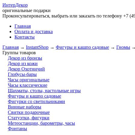
Интер
Декор
оригинальные подарки
Проконсультироваться, выбрать или заказать по телефону +7 (49
Главная
Оплата и доставка
Контакты
Главная
→
InstantShop
→
Фигуры и кашпо садовые
→
Гномы
Группы товаров
Декор из бронзы
Декор из кожи
Декор Охотничий
Глобусы-бары
Часы оригинальные
Часы классические
Шахматы, столы, настольные игры
Фигуры и кашпо садовые
Фигурки со светильниками
Винные наборы
Свитки подарочные
Статуэтки, фигурки
Метеостанции, барометры, часы
Фонтаны