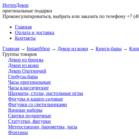
Интер
Декор
оригинальные подарки
Проконсультироваться, выбрать или заказать по телефону +7 (49
Главная
Оплата и доставка
Контакты
Главная
→
InstantShop
→
Декор из кожи
→
Книги-бары
→
Книг
Группы товаров
Декор из бронзы
Декор из кожи
Декор Охотничий
Глобусы-бары
Часы оригинальные
Часы классические
Шахматы, столы, настольные игры
Фигуры и кашпо садовые
Фигурки со светильниками
Винные наборы
Свитки подарочные
Статуэтки, фигурки
Метеостанции, барометры, часы
Фонтаны