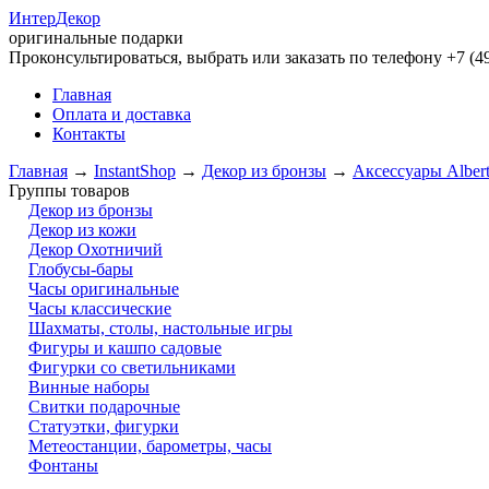
Интер
Декор
оригинальные подарки
Проконсультироваться, выбрать или заказать по телефону +7 (49
Главная
Оплата и доставка
Контакты
Главная
→
InstantShop
→
Декор из бронзы
→
Аксессуары Albert
Группы товаров
Декор из бронзы
Декор из кожи
Декор Охотничий
Глобусы-бары
Часы оригинальные
Часы классические
Шахматы, столы, настольные игры
Фигуры и кашпо садовые
Фигурки со светильниками
Винные наборы
Свитки подарочные
Статуэтки, фигурки
Метеостанции, барометры, часы
Фонтаны